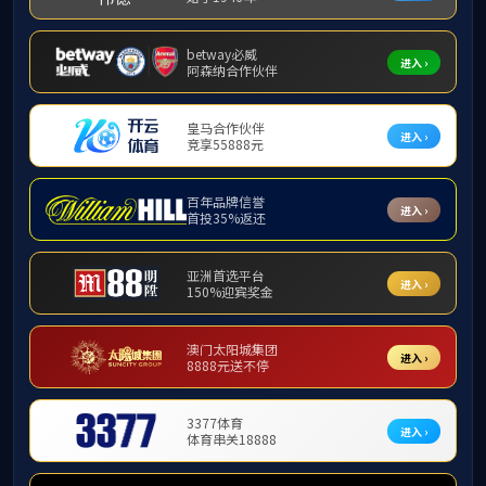
根据《
审核、材料
生会。
公示期
体。
拟表彰
类
学
开